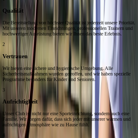
Qualität
Die Bereitstellung von höchster Qualität ist jederzeit unsere Priorität.
Mit unseren modernen Einrichtungen, professionellen Trainern und
hochwertiger Ausrüstung bieten wir Ihnen das beste Erlebnis.
2
Vertrauen
Wir bieten eine sichere und hygienische Umgebung. Alle
Sicherheitsmaßnahmen wurden getroffen, und wir haben spezielle
Programme besonders für Kinder und Senioren.
3
Aufrichtigkeit
Unser Club ist nicht nur eine Sporteinrichtung, sondern auch eine
Familie. Wir sorgen dafür, dass sich jeder mit unserer warmen und
aufrichtigen Atmosphäre wie zu Hause fühlt.
4