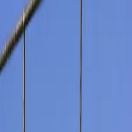
Reservierung vornehmen
Menu
TR
EN
DE
...