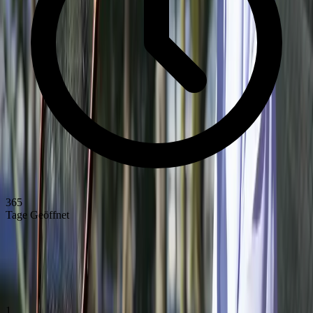
365
Tage Geöffnet
Unsere Werte
Unsere Prinzipien und Werte
Die Grundwerte, die wir als Ace Tennis Club vertreten
1