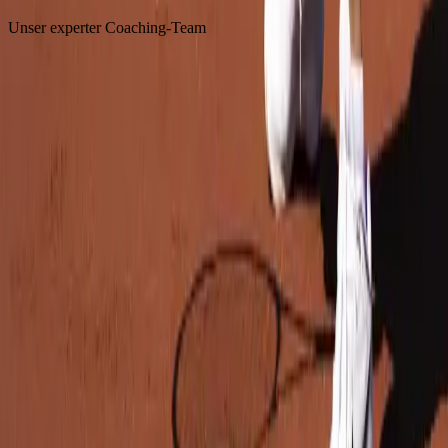
Unser experter Coaching-Team
In Kepez, der Perle von Çanakkale Ace Tennisclub Wir stehen
Ihnen mit zahlreichen Tennisplätzen im Komfort des 5-Sterne Kolin
Hotels zur Verfügung.
Schnelllinks
Homepage
Galerie
Kontakt
Tennisplaetze
FAQ
Unser Club
Reisen
Unsere Trainer