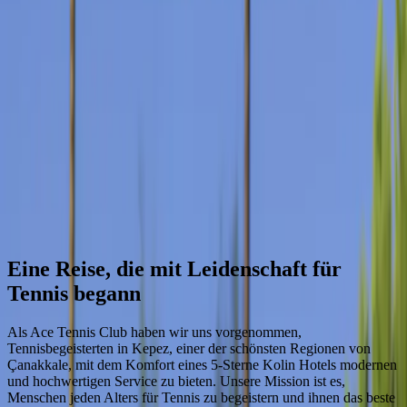
Reservierung vornehmen
Menu
TR
EN
DE
Unser Club
Ace Tennis Club
Erleben Sie Ihre Leidenschaft für Tennis in Kepez, dem Juwel von
Çanakkale, mit dem Komfort eines 5-Sterne Kolin Hotels. Wir
bedienen Tennisbegeisterte jeden Alters mit unseren modernen
Einrichtungen und unserem professionellen Trainerteam.
Unsere Geschichte
Eine Reise, die mit Leidenschaft für
Tennis begann
Als Ace Tennis Club haben wir uns vorgenommen,
Tennisbegeisterten in Kepez, einer der schönsten Regionen von
Çanakkale, mit dem Komfort eines 5-Sterne Kolin Hotels modernen
und hochwertigen Service zu bieten. Unsere Mission ist es,
Menschen jeden Alters für Tennis zu begeistern und ihnen das beste