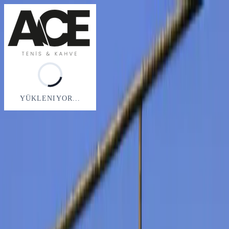
...
YÜKLENIYOR...