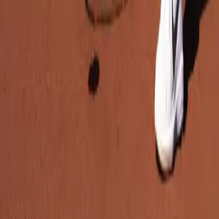
Kontakt
Çanakkale Kepez Kolin Hotel
, Kepez
, Çanakkale
+90 544 223 1771
+90 544 223 1771
acetenisde@gmail.com
Folgen Sie Uns
©
2026
Ace Tenis Merkezi.
Alle Rechte vorbehalten.
ithinkso