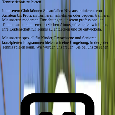
Tenniserlebnis zu bieten.
In unserem Club können Sie auf allen Niveaus trainieren, von
Amateur bis Profi, an Turnieren teilnehmen oder bequem trainieren.
Mit unseren modernen Einrichtungen, unserem professionellen
Trainerteam und unserer herzlichen Atmosphäre helfen wir Ihnen,
Ihre Leidenschaft für Tennis zu entdecken und zu entwickeln.
Mit unseren speziell für Kinder, Erwachsene und Senioren
konzipierten Programmen bieten wir eine Umgebung, in der jeder
Tennis spielen kann. Wir würden uns freuen, Sie bei uns zu sehen.
Unsere Eigenschaften
Warum Ace Tennis Club?
Die Merkmale und Vorteile, die unseren Club einzigartig machen